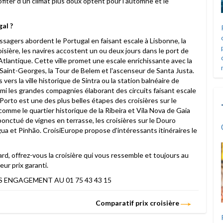
fiter d'un climat plus doux optent pour l'automne et le
al ?
ssagers abordent le Portugal en faisant escale à Lisbonne, la
oisière, les navires accostent un ou deux jours dans le port de
Atlantique. Cette ville promet une escale enrichissante avec la
Saint-Georges, la Tour de Belem et l'ascenseur de Santa Justa.
rs la ville historique de Sintra ou la station balnéaire de
mi les grandes compagnies élaborant des circuits faisant escale
 Porto est une des plus belles étapes des croisières sur le
comme le quartier historique de la Ribeira et Vila Nova de Gaia
onctué de vignes en terrasse, les croisières sur le Douro
a et Pinhão. CroisiEurope propose d'intéressants itinéraires le
ard, offrez-vous la croisière qui vous ressemble et toujours au
eur prix garanti.
 ENGAGEMENT AU 01 75 43 43 15
Comparatif prix croisière