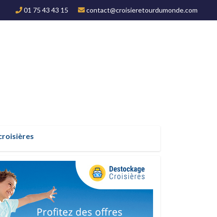
01 75 43 43 15
contact@croisieretourdumonde.com
croisières