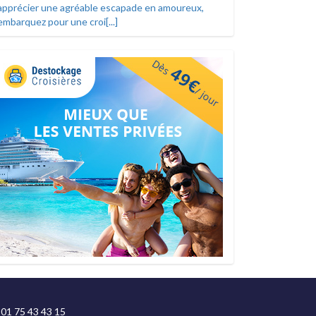
apprécier une agréable escapade en amoureux,
embarquez pour une croi[...]
01 75 43 43 15