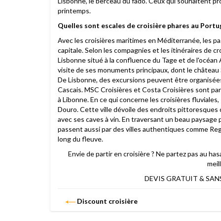
Lisbonne, le berceau du fado. Ceux qui souhaitent pro
printemps.
Quelles sont escales de croisière phares au Portug
Avec les croisières maritimes en Méditerranée, les pa
capitale. Selon les compagnies et les itinéraires de cr
Lisbonne situé à la confluence du Tage et de l'océan 
visite de ses monuments principaux, dont le château 
De Lisbonne, des excursions peuvent être organisées ve
Cascais. MSC Croisières et Costa Croisières sont par
à Libonne. En ce qui concerne les croisières fluviales,
Douro. Cette ville dévoile des endroits pittoresques 
avec ses caves à vin. En traversant un beau paysage p
passent aussi par des villes authentiques comme Regu
long du fleuve.
Envie de partir en croisière ? Ne partez pas au has
meill
DEVIS GRATUIT & SANS
Discount croisière