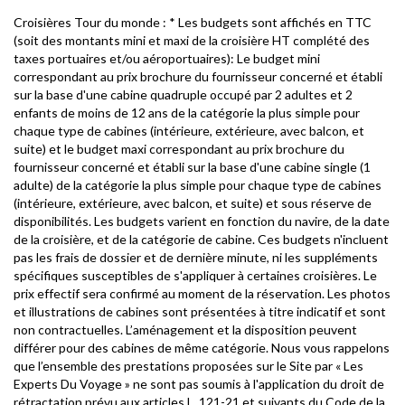
Croisières Tour du monde : * Les budgets sont affichés en TTC
Croisière tour du monde
(soit des montants mini et maxi de la croisière HT complété des
9 semaines à bord du Queen Anne
taxes portuaires et/ou aéroportuaires): Le budget mini
Dès 9190 €
correspondant au prix brochure du fournisseur concerné et établi
sur la base d'une cabine quadruple occupé par 2 adultes et 2
Découvrir
enfants de moins de 12 ans de la catégorie la plus simple pour
chaque type de cabines (intérieure, extérieure, avec balcon, et
suite) et le budget maxi correspondant au prix brochure du
fournisseur concerné et établi sur la base d'une cabine single (1
adulte) de la catégorie la plus simple pour chaque type de cabines
(intérieure, extérieure, avec balcon, et suite) et sous réserve de
disponibilités. Les budgets varient en fonction du navire, de la date
de la croisière, et de la catégorie de cabine. Ces budgets n'incluent
pas les frais de dossier et de dernière minute, ni les suppléments
spécifiques susceptibles de s'appliquer à certaines croisières. Le
prix effectif sera confirmé au moment de la réservation. Les photos
et illustrations de cabines sont présentées à titre indicatif et sont
non contractuelles. L’aménagement et la disposition peuvent
différer pour des cabines de même catégorie. Nous vous rappelons
Croisière tour du monde
que l’ensemble des prestations proposées sur le Site par « Les
83 nuits à bord du Queen Victoria
Experts Du Voyage » ne sont pas soumis à l'application du droit de
Dès 14170 €
rétractation prévu aux articles L. 121-21 et suivants du Code de la