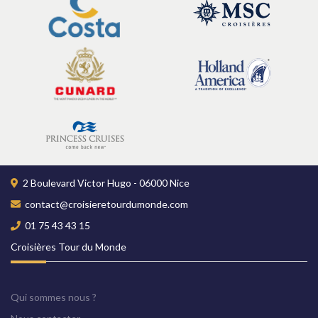
Croisière tour du monde
14 semaines à bord du Queen Elizabeth
Dès 13690 €
2 Boulevard Victor Hugo - 06000 Nice
contact@croisieretourdumonde.com
Découvrir
01 75 43 43 15
Croisières Tour du Monde
Qui sommes nous ?