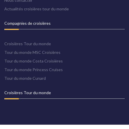
Nous contacter
Actualités croisières tour du monde
Compagnies de croisières
Croisière tour du monde
16 semaines à bord du Queen Elizabeth
Croisières Tour du monde
Dès 15740 €
Tour du monde MSC Croisières
Découvrir
Tour du monde Costa Croisières
Tour du monde Princess Cruises
Tour du monde Cunard
Croisières Tour du monde