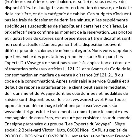
(intérieure, extérieure, avec balcon, et suite) et sous réserve de
disponibilités. Les budgets varient en fonction du navire, de la date
de la croisière, et de la catégorie de cabine. Ces budgets n'incluent
pas les frais de dossier et de dernière minute, ni les suppléments
spécifiques susceptibles de s'appliquer à certaines croisières. Le
prix effectif sera confirmé au moment de la réservation. Les photos
et illustrations de cabines sont présentées à titre indicatif et sont
non contractuelles. L’aménagement et la disposition peuvent
différer pour des cabines de même catégorie. Nous vous rappelons
que l’ensemble des prestations proposées sur le Site par « Les
Experts Du Voyage » ne sont pas soumis à l'application du droit de
rétractation prévu aux articles L. 121-21 et suivants du Code de la
consommation en matière de vente à distance (cf 121-21-8 du
code de la consommation). Après avoir saisi le service Qualité et à
défaut de réponse satisfaisante, le client peut saisir le médiateur
du Tourisme et du Voyage dont les coordonnées et modalités de
saisine sont disponibles sur le site : www.mtv.travel. Pour toute
opposition au démarchage téléphonique, inscrivez-vous sur
www.bloctel.gouv.fr. Le traitement au nom et pour le compte des
compagnies de croisières, est assuré par croisières tour du monde,
Enseigne partenaire du groupe "Les Experts du Voyage" - Siège
social : 2 Boulevard Victor Hugo, 06000 Nice - SARL au capital de
20 000 € - RCS Nice 810 639 880 - Immatriculation "Atout France":